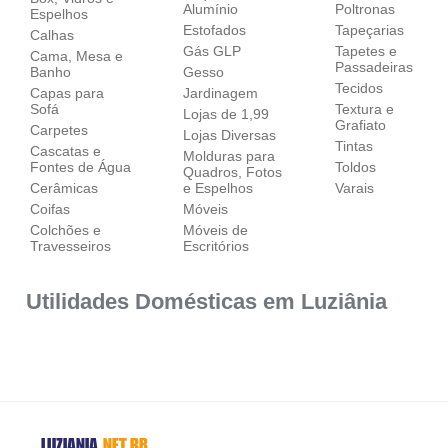
Alumínio
Poltronas
Espelhos
Estofados
Tapeçarias
Calhas
Gás GLP
Tapetes e
Cama, Mesa e
Passadeiras
Banho
Gesso
Tecidos
Capas para
Jardinagem
Sofá
Textura e
Lojas de 1,99
Grafiato
Carpetes
Lojas Diversas
Tintas
Cascatas e
Molduras para
Fontes de Água
Toldos
Quadros, Fotos
Cerâmicas
e Espelhos
Varais
Coifas
Móveis
Colchões e
Móveis de
Travesseiros
Escritórios
Utilidades Domésticas em Luziânia
LUZIANIA
.NET.BR