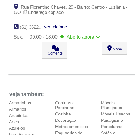
Rua Florentino Chaves, 29 - Bairro: Centro - Luziânia -
GO
Endereço copiado!
ver telefone
(61) 3622-4953
Sex:
09:00 - 18:00
Aberto
agora
Seg:
09:00 - 18:00
Mapa
Ter:
09:00 - 18:00
Comente
Qua:
09:00 - 18:00
Qui:
09:00 - 18:00
Sex:
09:00 - 18:00
Aberto
agora
Sáb:
Fechado
Dom:
Fechado
Veja também:
Armarinhos
Cortinas e
Móveis
Persianas
Planejados
Armários
Cozinha
Móveis Usados
Arquitetos
Decoração
Paisagismo
Artes
Eletrodomésticos
Porcelanas
Azulejos
Esquadrias de
Sofás e
Box, Vidros e