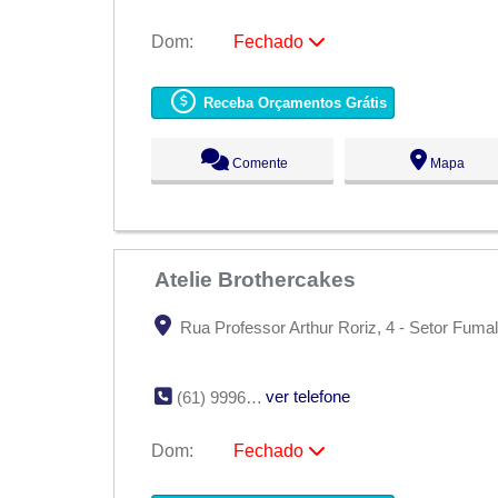
Dom:
Fechado
Seg:
09:00 - 18:00
Ter:
09:00 - 18:00
Receba Orçamentos Grátis
Qua:
09:00 - 18:00
Qui:
09:00 - 18:00
Sex:
09:00 - 18:00
Comente
Mapa
Sáb:
Fechado
Dom:
Fechado
Atelie Brothercakes
Rua Professor Arthur Roriz, 4 - Setor Fumal
ver telefone
(61) 9996-2164
Dom:
Fechado
Seg:
09:00 - 18:00