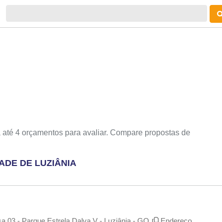
 até 4 orçamentos para avaliar. Compare propostas de
ADE DE LUZIÂNIA
a 03 - Parque Estrela Dalva V - Luziânia - GO
Endereço