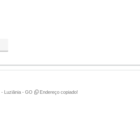
 - Luziânia - GO
Endereço copiado!