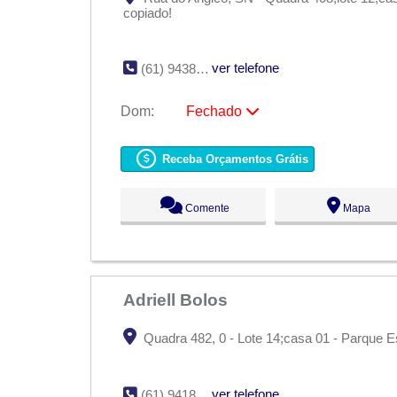
copiado!
ver telefone
(61) 9438-2005
Dom:
Fechado
Seg:
09:00 - 18:00
Ter:
09:00 - 18:00
Receba Orçamentos Grátis
Qua:
09:00 - 18:00
Qui:
09:00 - 18:00
Sex:
09:00 - 18:00
Comente
Mapa
Sáb:
Fechado
Dom:
Fechado
Adriell Bolos
Quadra 482, 0 - Lote 14;casa 01 - Parque E
ver telefone
(61) 9418-6111