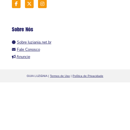
Sobre Nós
Sobre luziania.net.br
Fale Conosco
Anuncie
GUIA LUZIâNIA |
Termos de Uso
|
Política de Privacidade