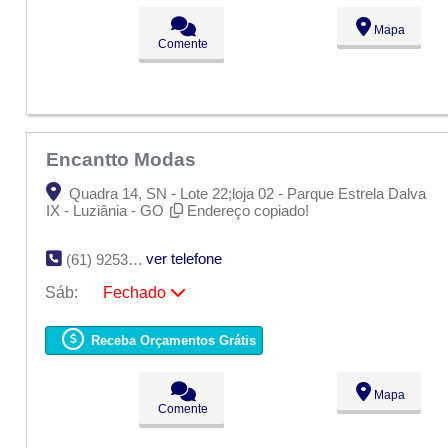
Qui:
09:00 - 18:00
Sex:
09:00 - 18:00
Mapa
Sáb:
Fechado
Comente
Dom:
Fechado
Encantto Modas
Quadra 14, SN - Lote 22;loja 02 - Parque Estrela Dalva
IX - Luziânia - GO
Endereço copiado!
ver telefone
(61) 9253-6016
Sáb:
Fechado
Seg:
09:00 - 18:00
Ter:
09:00 - 18:00
Receba Orçamentos Grátis
Qua:
09:00 - 18:00
Qui:
09:00 - 18:00
Sex:
09:00 - 18:00
Mapa
Sáb:
Fechado
Comente
Dom:
Fechado