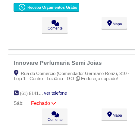
Seg:
09:00 - 18:00
Ter:
09:00 - 18:00
Receba Orçamentos Grátis
Qua:
09:00 - 18:00
Qui:
09:00 - 18:00
Sex:
09:00 - 18:00
Mapa
Sáb:
Fechado
Comente
Dom:
Fechado
Innovare Perfumaria Semi Joias
Rua do Comércio (Comendador Germano Roriz), 310 -
Loja 1 - Centro - Luziânia - GO
Endereço copiado!
ver telefone
(61) 8141-0637
Sáb:
Fechado
Seg:
09:00 - 18:00
Mapa
Ter:
09:00 - 18:00
Comente
Qua:
09:00 - 18:00
Qui:
09:00 - 18:00
Sex:
09:00 - 18:00