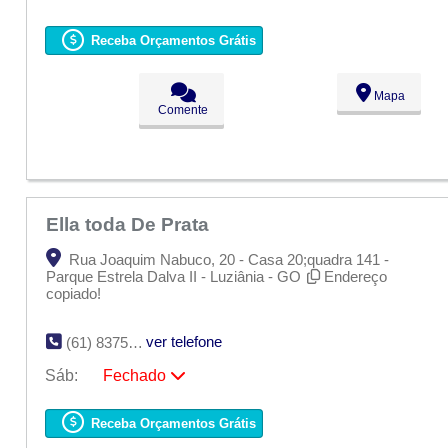
Seg:
09:00 - 18:00
Ter:
09:00 - 18:00
Receba Orçamentos Grátis
Qua:
09:00 - 18:00
Qui:
09:00 - 18:00
Sex:
09:00 - 18:00
Mapa
Sáb:
Fechado
Comente
Dom:
Fechado
Ella toda De Prata
Rua Joaquim Nabuco, 20 - Casa 20;quadra 141 -
Parque Estrela Dalva II - Luziânia - GO
Endereço
copiado!
ver telefone
(61) 8375-4774
Sáb:
Fechado
Seg:
09:00 - 18:00
Ter:
09:00 - 18:00
Receba Orçamentos Grátis
Qua:
09:00 - 18:00