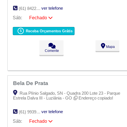
ver telefone
(61) 8422-9101
Sáb:
Fechado
Seg:
09:00 - 18:00
Ter:
09:00 - 18:00
Receba Orçamentos Grátis
Qua:
09:00 - 18:00
Qui:
09:00 - 18:00
Sex:
09:00 - 18:00
Mapa
Sáb:
Fechado
Comente
Dom:
Fechado
Bela De Prata
Rua Plínio Salgado, SN - Quadra 200 Lote 23 - Parque
Estrela Dalva III - Luziânia - GO
Endereço copiado!
ver telefone
(61) 9939-1112
Sáb:
Fechado