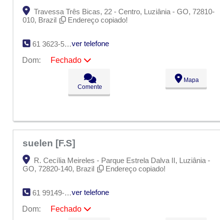
Travessa Três Bicas, 22 - Centro, Luziânia - GO, 72810-
010, Brazil
Endereço copiado!
ver telefone
61 3623-5958
Dom:
Fechado
Seg:
09:00 - 18:00
Mapa
Ter:
09:00 - 18:00
Comente
Qua:
09:00 - 18:00
Qui:
09:00 - 18:00
Sex:
09:00 - 18:00
Sáb:
Fechado
Dom:
Fechado
suelen [F.S]
R. Cecília Meireles - Parque Estrela Dalva II, Luziânia -
GO, 72820-140, Brazil
Endereço copiado!
ver telefone
61 99149-5677
Dom:
Fechado