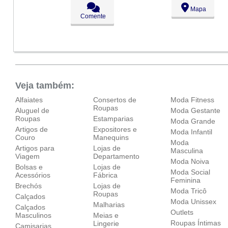
Seg:
09:00 - 18:00
Mapa
Ter:
09:00 - 18:00
Comente
Qua:
09:00 - 18:00
Qui:
09:00 - 18:00
Sex:
09:00 - 18:00
Sáb:
Fechado
Dom:
Fechado
Veja também:
Alfaiates
Consertos de
Moda Fitness
Roupas
Aluguel de
Moda Gestante
Roupas
Estamparias
Moda Grande
Artigos de
Expositores e
Moda Infantil
Couro
Manequins
Moda
Artigos para
Lojas de
Masculina
Viagem
Departamento
Moda Noiva
Bolsas e
Lojas de
Moda Social
Acessórios
Fábrica
Feminina
Brechós
Lojas de
Moda Tricô
Roupas
Calçados
Moda Unissex
Malharias
Calçados
Outlets
Masculinos
Meias e
Roupas Íntimas
Lingerie
Camisarias