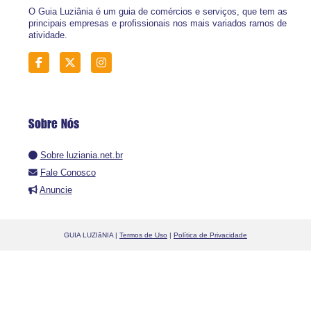
O Guia Luziânia é um guia de comércios e serviços, que tem as
principais empresas e profissionais nos mais variados ramos de
atividade.
Sobre Nós
Sobre luziania.net.br
Fale Conosco
Anuncie
GUIA LUZIâNIA |
Termos de Uso
|
Política de Privacidade