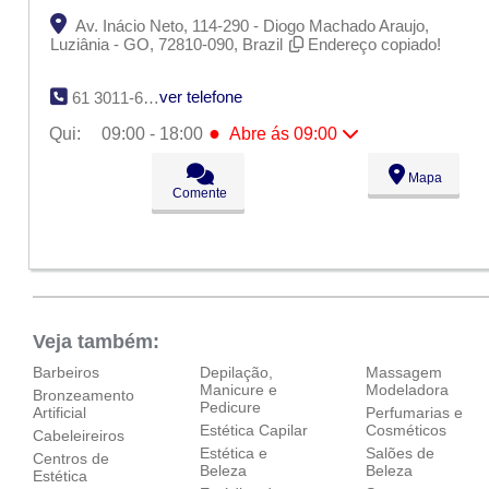
Av. Inácio Neto, 114-290 - Diogo Machado Araujo,
Luziânia - GO, 72810-090, Brazil
Endereço copiado!
ver telefone
61 3011-6961
●
Qui:
09:00 - 18:00
Abre ás 09:00
Seg:
09:00 - 18:00
Mapa
Ter:
09:00 - 18:00
Comente
Qua:
09:00 - 18:00
●
Qui:
09:00 - 18:00
Abre ás 09:00
Sex:
09:00 - 18:00
Sáb:
Fechado
Dom:
Fechado
Veja também:
Barbeiros
Depilação,
Massagem
Manicure e
Modeladora
Bronzeamento
Pedicure
Artificial
Perfumarias e
Estética Capilar
Cosméticos
Cabeleireiros
Estética e
Salões de
Centros de
Beleza
Beleza
Estética