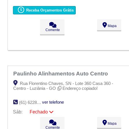
Seg:
09:00 - 18:00
Ter:
09:00 - 18:00
Receba Orçamentos Grátis
Qua:
09:00 - 18:00
Qui:
09:00 - 18:00
Sex:
09:00 - 18:00
Mapa
Sáb:
Fechado
Comente
Dom:
Fechado
Paulinho Alinhamentos Auto Centro
Rua Florentino Chaves, SN - Lote 360 Casa 360 -
Centro - Luziânia - GO
Endereço copiado!
ver telefone
(61) 6228-762
Sáb:
Fechado
Seg:
09:00 - 18:00
Mapa
Ter:
09:00 - 18:00
Comente